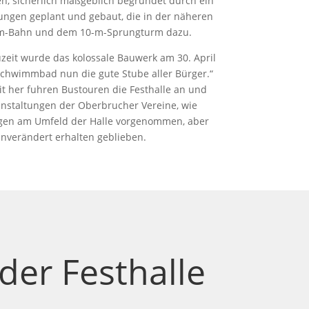
en, sicherlich maßgeblich begründet durch ein
ungen geplant und gebaut, die in der näheren
0-m-Bahn und dem 10-m-Sprungturm dazu.
eit wurde das kolossale Bauwerk am 30. April
chwimmbad nun die gute Stube aller Bürger.“
it her fuhren Bustouren die Festhalle an und
ranstaltungen der Oberbrucher Vereine, wie
ngen am Umfeld der Halle vorgenommen, aber
unverändert erhalten geblieben.
er Festhalle