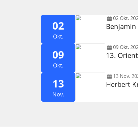
02
Okt.
20
02
Benjamin 
Okt.
09
Okt.
20
09
13. Orien
Okt.
13
Nov.
20
13
Herbert K
Nov.