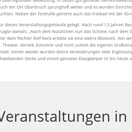
von überregionaler Bedeutung. In Zeiten gut gefüllter Gemeindekass
 auch der Ort Oberbruch sprunghaft weiter und es wurden Einricht
uchten. Neben der Festhalle gehörte auch das Freibad mit der 5
r dieses Veranstaltungsgebäude gelegt. Nach rund 1,5 Jahren Bauz
 sagte damals: „Nach dem Nützlichen nun das Schöne, nach dem S
ter dem Pächter Rolf Reck erlebte sie eine wahre Blütezeit. Von we
. Theater, Varieté, Konzerte und nicht zuletzt die eigenen Großve
l statt. Immer wieder wurden kleine Veränderungen oder Ergänzu
schwebenden Decke und einem genialen Klangkörper ist bis heute 
ranstaltungen in d